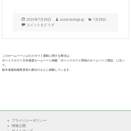
投
作
カ
2015年7月29日
scout-tochigi-jp
7月28日
稿
成
テ
コメントをどうぞ
日:
者
ゴ
リ
ー
このホームページ上のスカウト運動に関する事項は、
ボーイスカウト日本連盟ホームページ掲載「
ボーイスカウト関係のホームページ開設
」に沿っ
て、
栃木連盟組織委員長の責任のもとに掲載しています。
プライバシーポリシー
情報公開
サイトマップ