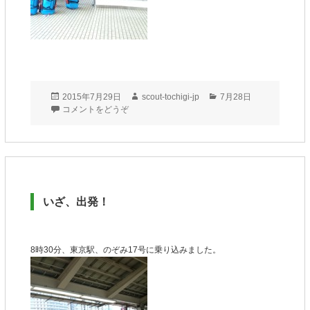
投
作
カ
2015年7月29日
scout-tochigi-jp
7月28日
稿
成
テ
コメントをどうぞ
日:
者
ゴ
リ
ー
いざ、出発！
8時30分、東京駅、のぞみ17号に乗り込みました。