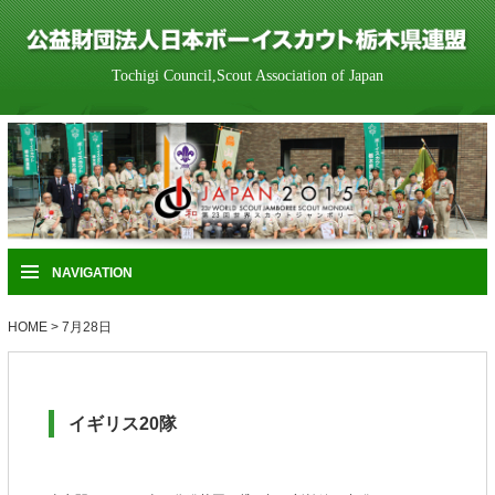
Tochigi Council,Scout Association of Japan
NAVIGATION
HOME
>
7月28日
イギリス20隊